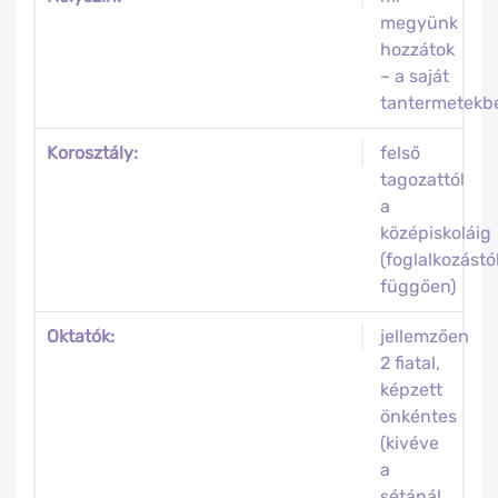
megyünk
hozzátok
– a saját
tantermetekb
Korosztály:
felső
tagozattól
a
középiskoláig
(foglalkozástó
függően)
Oktatók:
jellemzően
2 fiatal,
képzett
önkéntes
(kivéve
a
sétánál,