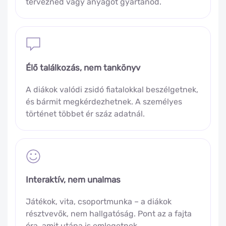
tervezned vagy anyagot gyártanod.
Élő találkozás, nem tankönyv
A diákok valódi zsidó fiatalokkal beszélgetnek,
és bármit megkérdezhetnek. A személyes
történet többet ér száz adatnál.
Interaktív, nem unalmas
Játékok, vita, csoportmunka – a diákok
résztvevők, nem hallgatóság. Pont az a fajta
óra, amit utána is emlegetnek.