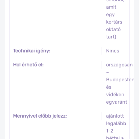
amit
egy
kortárs
oktató
tart)
Technikai igény:
Nincs
Hol érhető el:
országosan
–
Budapesten
és
vidéken
egyaránt
Mennyivel előbb jelezz:
ajánlott
legalább
1-2
héttel a