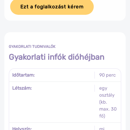
Ezt a foglalkozást kérem
GYAKORLATI TUDNIVALÓK
Gyakorlati infók dióhéjban
Időtartam:
90 perc
Létszám:
egy
osztály
(kb.
max. 30
fő)
Helyszín:
mi