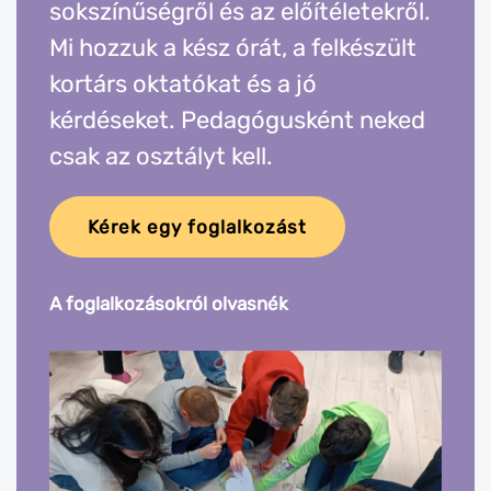
sokszínűségről és az előítéletekről.
Mi hozzuk a kész órát, a felkészült
kortárs oktatókat és a jó
kérdéseket. Pedagógusként neked
csak az osztályt kell.
Kérek egy foglalkozást
A foglalkozásokról olvasnék