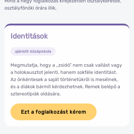
Mind a négy foglalkozás kifejezetten osztálykeretbe,
osztályfőnöki órára illik.
Identitások
ajánlott: középiskola
Megmutatja, hogy a „zsidó” nem csak vallást vagy
a holokausztot jelenti, hanem sokféle identitást.
Az önkéntesek a saját történetükről is mesélnek,
és a diákok bármit kérdezhetnek. Remek belépő a
sztereotípiák oldására.
Ezt a foglalkozást kérem