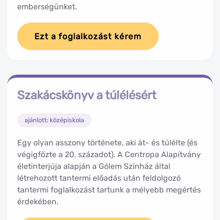
emberségünket.
Ezt a foglalkozást kérem
Szakácskönyv a túlélésért
ajánlott: középiskola
Egy olyan asszony története, aki át- és túlélte (és
végigfőzte a 20. századot). A Centropa Alapítvány
életinterjúja alapján a Gólem Színház által
létrehozott tantermi előadás után feldolgozó
tantermi foglalkozást tartunk a mélyebb megértés
érdekében.