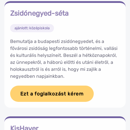
Zsidónegyed-séta
ajánlott: középiskola
Bemutatja a budapesti zsidónegyedet, és a
fővárosi zsidóság legfontosabb történelmi, vallási
és kulturális helyszíneit. Beszél a hétköznapokról,
az ünnepekről, a háború előtti és utáni életről, a
holokausztról is és arról is, hogy mi zajlik a
negyedben napjainkban.
Ezt a foglalkozást kérem
KisHaver