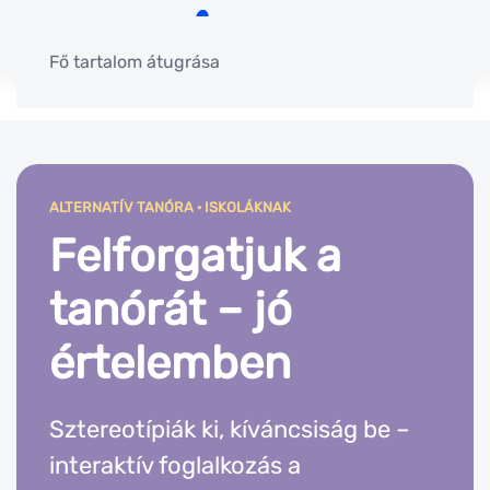
Fő tartalom átugrása
ALTERNATÍV TANÓRA · ISKOLÁKNAK
Felforgatjuk a
tanórát – jó
értelemben
Sztereotípiák ki, kíváncsiság be –
interaktív foglalkozás a