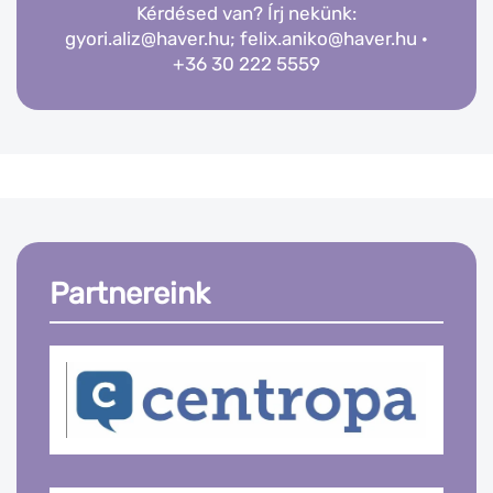
Kérdésed van? Írj nekünk:
gyori.aliz@haver.hu
;
felix.aniko@haver.hu
·
+36 30 222 5559
Partnereink